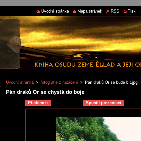
Úvodní stránka
Mapa stránek
RSS
Tisk
Úvodní stránka
>
fotografie z natáčení
>
Pán draků Or se bude bít.jpg
Pán draků Or se chystá do boje
Předchozí
Spustit prezentaci