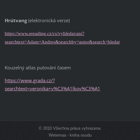
Hrútvang
(elektronická verze)
https://www.ereading.cz/cs/vyhledavani?
searchtext=Adam+Andres&searchby=autor&search=hledat
Kouzelný atlas putování časem
https://www.grada.cz/?
searchtext=veronika+v%C3%A1lkov%C3%A1
© 2010 Všechna práva vyhrazena.
Wetemaa - kniha osudu