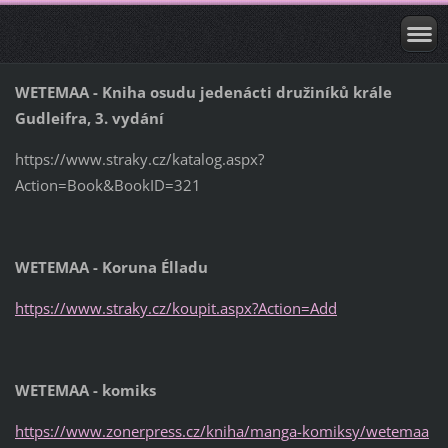
WETEMAA - Kniha osudu jedenácti družiníků krále
Gudleifra, 3. vydání
https://www.straky.cz/katalog.aspx?
Action=Book&BookID=321
WETEMAA - Koruna Élladu
https://www.straky.cz/koupit.aspx?Action=Add
WETEMAA - komiks
https://www.zonerpress.cz/kniha/manga-komiksy/wetemaa