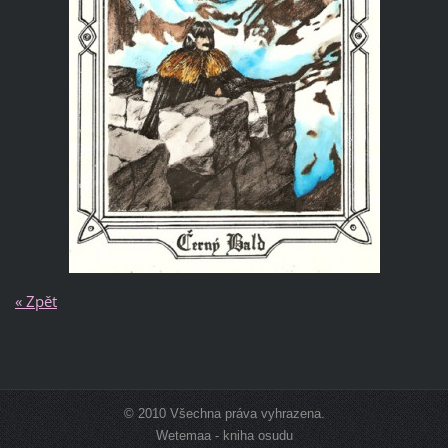
« Zpět
© 2010 Všechna práva vyhrazena.
Wetemaa - kniha osudu