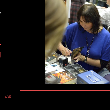
?
Zpět