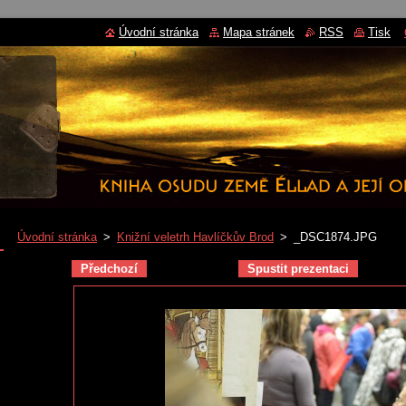
Úvodní stránka
Mapa stránek
RSS
Tisk
Úvodní stránka
>
Knižní veletrh Havlíčkův Brod
>
_DSC1874.JPG
Předchozí
Spustit prezentaci