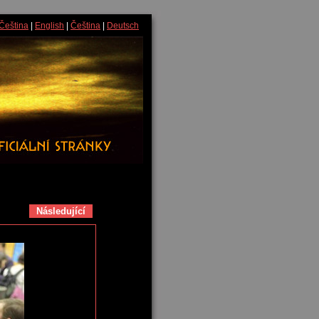
Čeština
|
English
|
Čeština
|
Deutsch
Následující