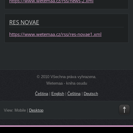
https://www.wetemaa.cz/rss/news-2.xml
RES NOVAE
https://www.wetemaa.cz/rss/res-novae1.xml
© 2010 Všechna práva vyhrazena.
Wetemaa - kniha osudu
Čeština
|
English
|
Čeština
|
Deutsch
View:
Mobile
|
Desktop