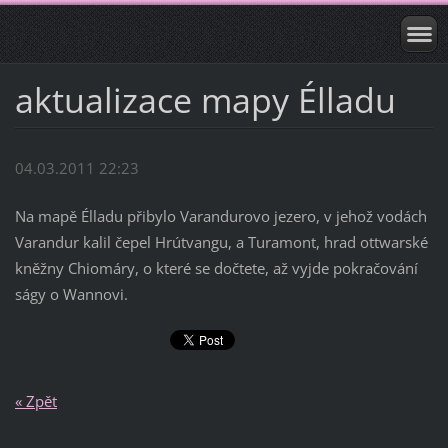
aktualizace mapy Élladu
04.03.2011 22:23
Na mapě Élladu přibylo Varandurovo jezero, v jehož vodách
Varandur kalil čepel Hrútvangu, a Turamont, hrad ottwarské
kněžny Chiomáry, o které se dočtete, až vyjde pokračování
ságy o Wannovi.
« Zpět