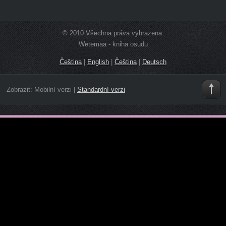
© 2010 Všechna práva vyhrazena.
Wetemaa - kniha osudu
Čeština
|
English
|
Čeština
|
Deutsch
Zobrazit:
Mobilní verzi
|
Standardní verzi