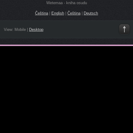
Wetemaa - kniha osudu
Čeština
|
English
|
Čeština
|
Deutsch
View:
Mobile
|
Desktop