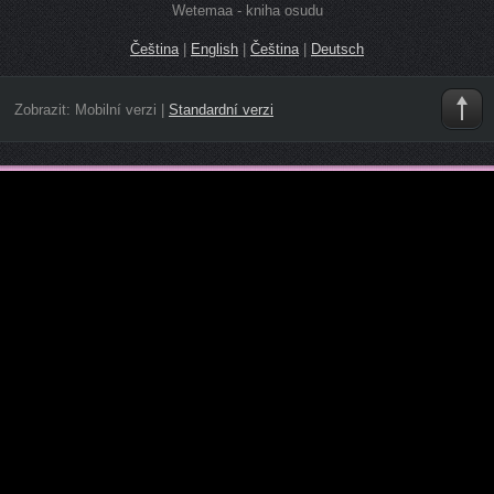
Wetemaa - kniha osudu
Čeština
|
English
|
Čeština
|
Deutsch
Zobrazit:
Mobilní verzi
|
Standardní verzi