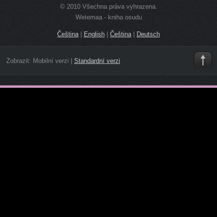
© 2010 Všechna práva vyhrazena.
Wetemaa - kniha osudu
Čeština
|
English
|
Čeština
|
Deutsch
Zobrazit:
Mobilní verzi
|
Standardní verzi