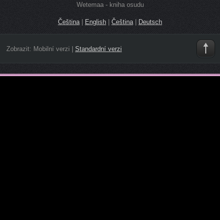
Wetemaa - kniha osudu
Čeština
|
English
|
Čeština
|
Deutsch
Zobrazit:
Mobilní verzi
|
Standardní verzi