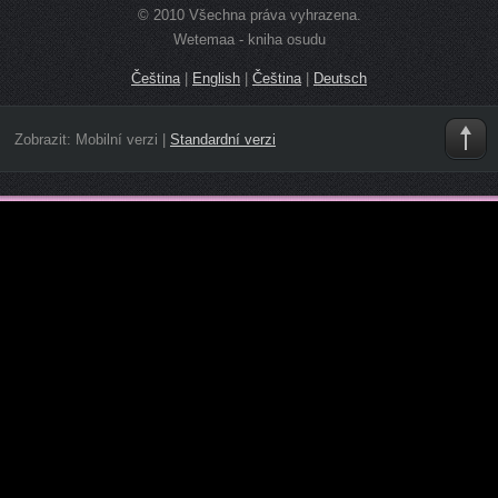
© 2010 Všechna práva vyhrazena.
Wetemaa - kniha osudu
Čeština
|
English
|
Čeština
|
Deutsch
Zobrazit:
Mobilní verzi
|
Standardní verzi