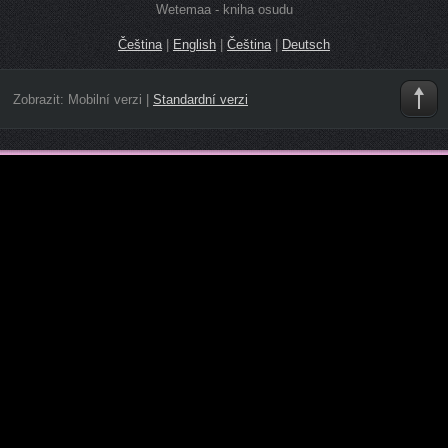
Wetemaa - kniha osudu
Čeština
|
English
|
Čeština
|
Deutsch
Zobrazit:
Mobilní verzi
|
Standardní verzi