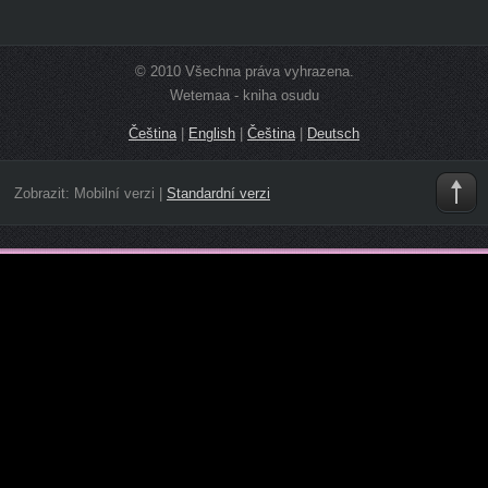
© 2010 Všechna práva vyhrazena.
Wetemaa - kniha osudu
Čeština
|
English
|
Čeština
|
Deutsch
Zobrazit:
Mobilní verzi
|
Standardní verzi