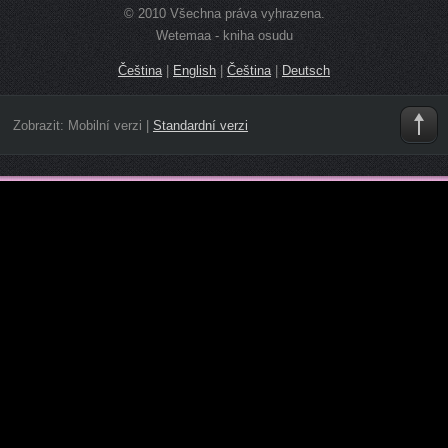
© 2010 Všechna práva vyhrazena.
Wetemaa - kniha osudu
Čeština
|
English
|
Čeština
|
Deutsch
Zobrazit:
Mobilní verzi
|
Standardní verzi