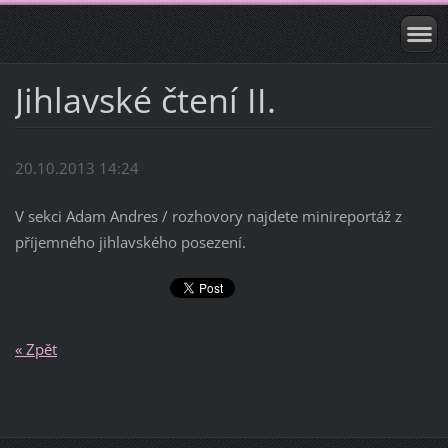
Jihlavské čtení II.
20.10.2013 14:24
V sekci Adam Andres / rozhovory najdete minireportáž z
příjemného jihlavského posezení.
« Zpět