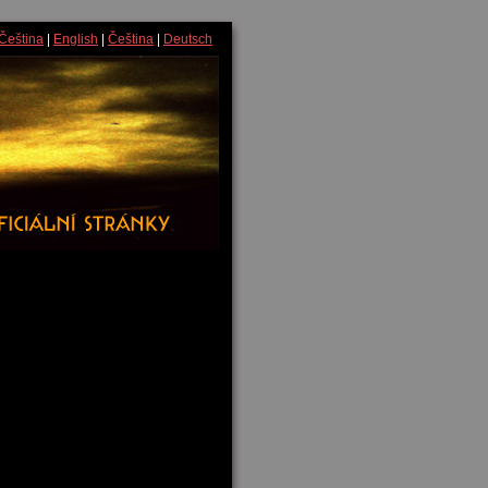
Čeština
|
English
|
Čeština
|
Deutsch