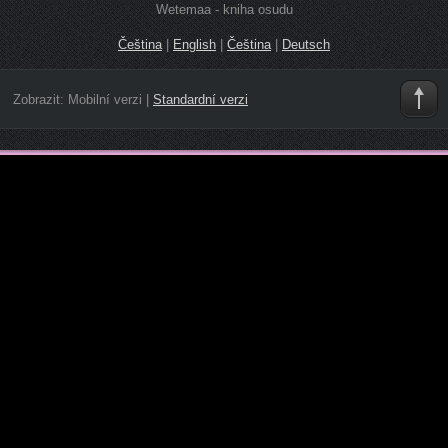
Wetemaa - kniha osudu
Čeština
|
English
|
Čeština
|
Deutsch
Zobrazit:
Mobilní verzi
|
Standardní verzi