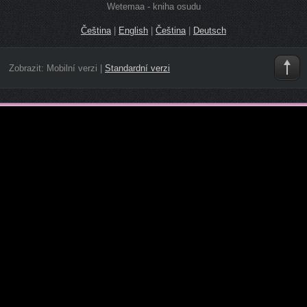
Wetemaa - kniha osudu
Čeština
|
English
|
Čeština
|
Deutsch
Zobrazit:
Mobilní verzi
|
Standardní verzi