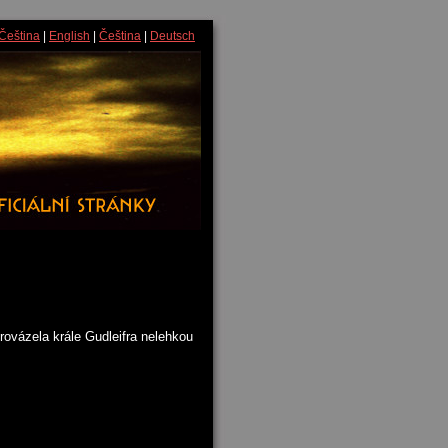
Čeština
|
English
|
Čeština
|
Deutsch
rovázela krále Gudleifra nelehkou