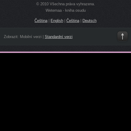
© 2010 Všechna práva vyhrazena.
Wetemaa - kniha osudu
Čeština
|
English
|
Čeština
|
Deutsch
Zobrazit:
Mobilní verzi
|
Standardní verzi