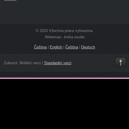
© 2010 Všechna práva vyhrazena.
Wetemaa - kniha osudu
Čeština
|
English
|
Čeština
|
Deutsch
Zobrazit:
Mobilní verzi
|
Standardní verzi