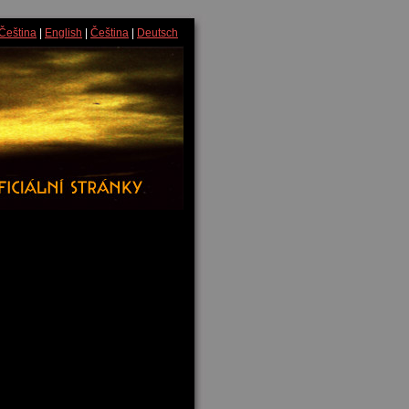
Čeština
|
English
|
Čeština
|
Deutsch