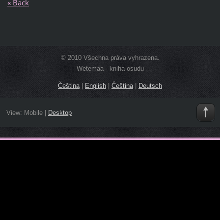
« Back
© 2010 Všechna práva vyhrazena.
Wetemaa - kniha osudu
Čeština
|
English
|
Čeština
|
Deutsch
View:
Mobile
|
Desktop