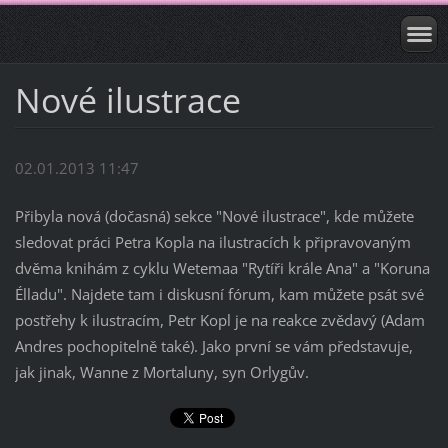
Nové ilustrace
02.01.2013 11:47
Přibyla nová (dočasná) sekce "Nové ilustrace", kde můžete
sledovat práci Petra Kopla na ilustracích k připravovaným
dvěma knihám z cyklu Wetemaa "Rytíři krále Ana" a "Koruna
Élladu". Najdete tam i diskusní fórum, kam můžete psát své
postřehy k ilustracím, Petr Kopl je na reakce zvědavý (Adam
Andres pochopitelně také). Jako první se vám představuje,
jak jinak, Wanne z Mortaluny, syn Orlygův.