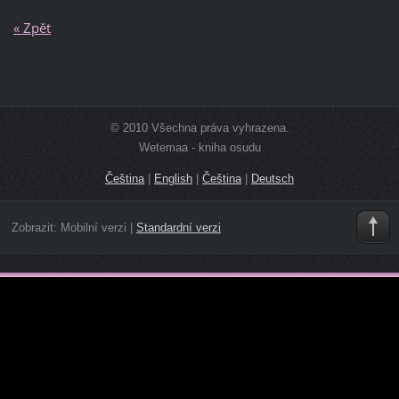
« Zpět
© 2010 Všechna práva vyhrazena.
Wetemaa - kniha osudu
Čeština
|
English
|
Čeština
|
Deutsch
Zobrazit:
Mobilní verzi
|
Standardní verzi