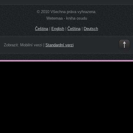
© 2010 Všechna práva vyhrazena.
Wetemaa - kniha osudu
Čeština
|
English
|
Čeština
|
Deutsch
Zobrazit:
Mobilní verzi
|
Standardní verzi