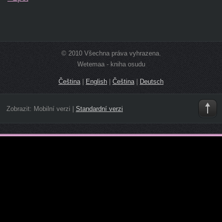
© 2010 Všechna práva vyhrazena.
Wetemaa - kniha osudu
Čeština
|
English
|
Čeština
|
Deutsch
Zobrazit:
Mobilní verzi
|
Standardní verzi