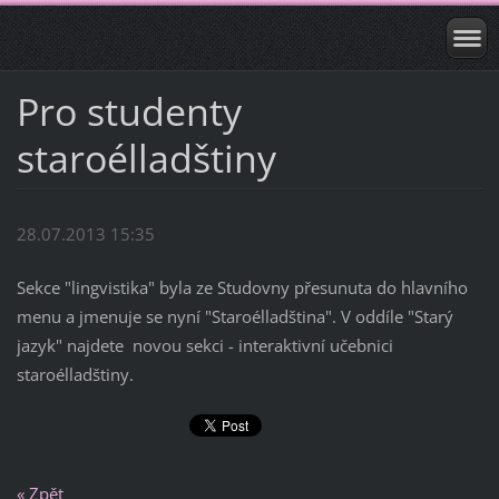
Pro studenty
staroélladštiny
28.07.2013 15:35
Sekce "lingvistika" byla ze Studovny přesunuta do hlavního
menu a jmenuje se nyní "Staroélladština". V oddíle "Starý
jazyk" najdete novou sekci - interaktivní učebnici
staroélladštiny.
« Zpět