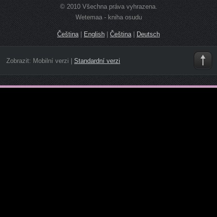
© 2010 Všechna práva vyhrazena.
Wetemaa - kniha osudu
Čeština
|
English
|
Čeština
|
Deutsch
Zobrazit:
Mobilní verzi
|
Standardní verzi