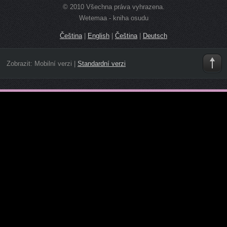
© 2010 Všechna práva vyhrazena.
Wetemaa - kniha osudu
Čeština
|
English
|
Čeština
|
Deutsch
Zobrazit:
Mobilní verzi
|
Standardní verzi