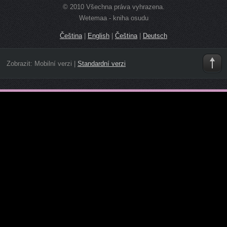
© 2010 Všechna práva vyhrazena.
Wetemaa - kniha osudu
Čeština
|
English
|
Čeština
|
Deutsch
Zobrazit:
Mobilní verzi
|
Standardní verzi