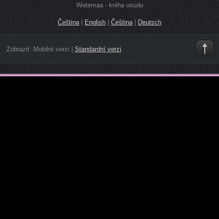
Wetemaa - kniha osudu
Čeština
|
English
|
Čeština
|
Deutsch
Zobrazit:
Mobilní verzi
|
Standardní verzi