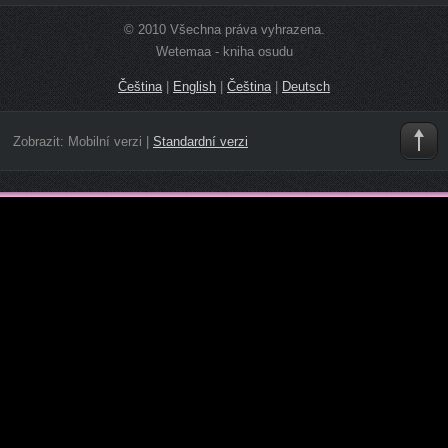
© 2010 Všechna práva vyhrazena.
Wetemaa - kniha osudu
Čeština
|
English
|
Čeština
|
Deutsch
Zobrazit:
Mobilní verzi
|
Standardní verzi