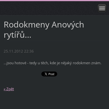
Rodokmeny Anových
rytířů...
25.11.2012 22:36
...jsou hotové - tedy u těch, kde je nějaký rodokmen znám.
« Zpět