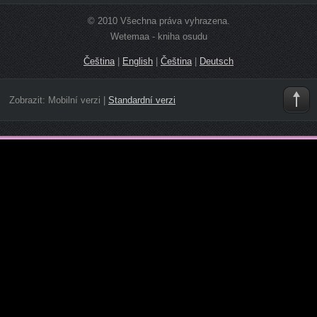
© 2010 Všechna práva vyhrazena.
Wetemaa - kniha osudu
Čeština
|
English
|
Čeština
|
Deutsch
Zobrazit:
Mobilní verzi
|
Standardní verzi