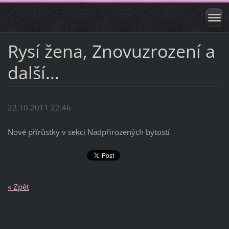
Rysí žena, Znovuzrození a
další...
22.10.2011 22:46
Nové přírůstky v sekci Nadpřirozených bytostí
« Zpět