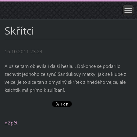
Skřítci
16.10.2011 23:24
A už se tam objevila i další hesla... Dokonce se podařilo
zachytit jednoho ze synů Sandukovy matky, jak se klube z
vejce. Je to sice tan zlomyslný skřítek z hnědého vejce, ale
ksichtík má přímo k zulíbání.
« Zpět