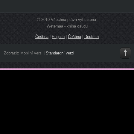
© 2010 Všechna práva vyhrazena.
Wetemaa - kniha osudu
Čeština
|
English
|
Čeština
|
Deutsch
Zobrazit:
Mobilní verzi
|
Standardní verzi