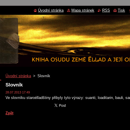
Úvodní stránka
Mapa stránek
RSS
Tisk
Úvodní stránka
>
Slovník
Slovník
28.07.2013 17:49
Ve slovníku staroélladštiny přibyly tyto výrazy: suanti, loaditarin, bauli, sara
Zpět