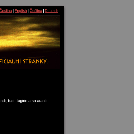
Čeština
|
English
|
Čeština
|
Deutsch
di, tusi, tagirin a sa-aranti.