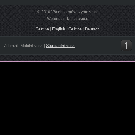
© 2010 Všechna práva vyhrazena.
Wetemaa - kniha osudu
Čeština
|
English
|
Čeština
|
Deutsch
Zobrazit:
Mobilní verzi
|
Standardní verzi