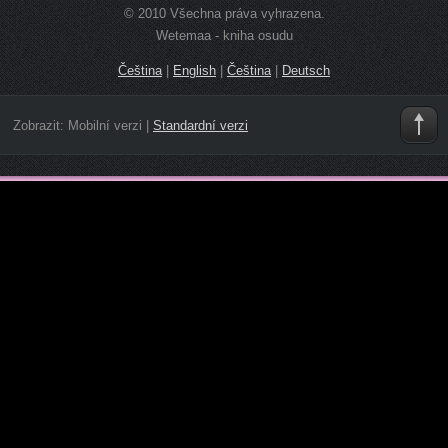
© 2010 Všechna práva vyhrazena.
Wetemaa - kniha osudu
Čeština
|
English
|
Čeština
|
Deutsch
Zobrazit:
Mobilní verzi
|
Standardní verzi