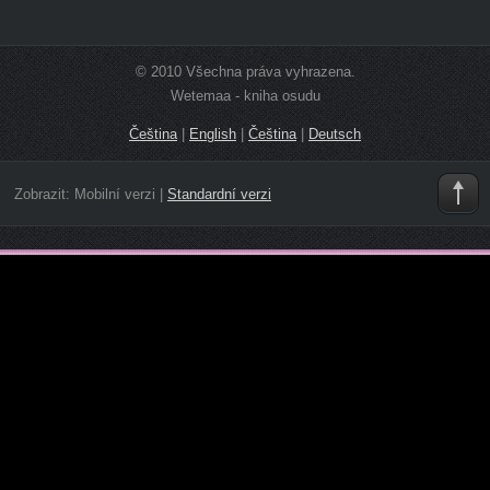
© 2010 Všechna práva vyhrazena.
Wetemaa - kniha osudu
Čeština
|
English
|
Čeština
|
Deutsch
Zobrazit:
Mobilní verzi
|
Standardní verzi