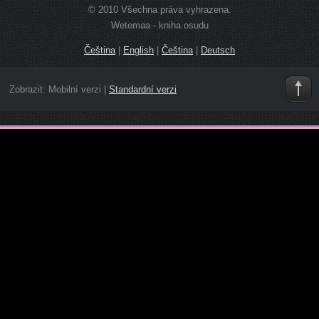
© 2010 Všechna práva vyhrazena.
Wetemaa - kniha osudu
Čeština
|
English
|
Čeština
|
Deutsch
Zobrazit:
Mobilní verzi
|
Standardní verzi