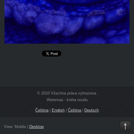
© 2010 Všechna práva vyhrazena.
Wetemaa - kniha osudu
Čeština
|
English
|
Čeština
|
Deutsch
View:
Mobile
|
Desktop