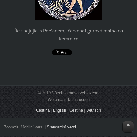
Řek bojující s Peršanem, červenofigurová malba na
keramice
© 2010 Všechna práva vyhrazena.
Wetemaa - kniha osudu
Čeština
|
English
|
Čeština
|
Deutsch
Zobrazit:
Mobilní verzi
|
Standardní verzi