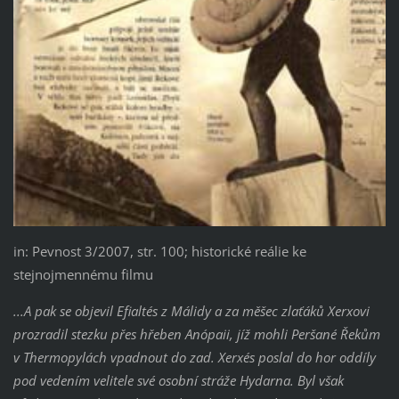
in: Pevnost 3/2007, str. 100; historické reálie ke
stejnojmennému filmu
...A pak se objevil Efialtés z Málidy a za měšec zlaťáků Xerxovi
prozradil stezku přes hřeben Anópaii, jíž mohli Peršané Řekům
v Thermopylách vpadnout do zad. Xerxés poslal do hor oddíly
pod vedením velitele své osobní stráže Hydarna. Byl však