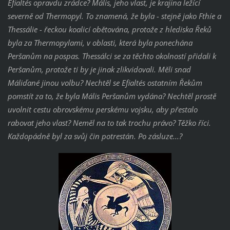
Efialtés opravdu zrádce? Mális, jeho vlast, je krajina ležící
severně od Thermopyl. To znamená, že byla - stejně jako Fthíe a
Thessálie - řeckou koalicí obětována, protože z hlediska Řeků
byla za Thermopylami, v oblasti, která byla ponechána
Peršanům na pospas. Thessálci se za těchto okolností přidali k
Peršanům, protože ti by je jinak zlikvidovali. Měli snad
Máliďané jinou volbu? Nechtěl se Efialtés ostatním Řekům
pomstít za to, že byla Mális Peršanům vydána? Nechtěl prostě
uvolnit cestu obrovskému perskému vojsku, aby přestalo
rabovat jeho vlast? Neměl na to tak trochu právo? Těžko říci.
Každopádně byl za svůj čin potrestán. Po zásluze...?