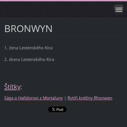
BRONWYN
1. žena Lestenského Kira
2. dcera Lestenského Kira
Štítky
:
Sága o Halldorovi z Mortaluny
|
Rytíři kněžny Rhonwen