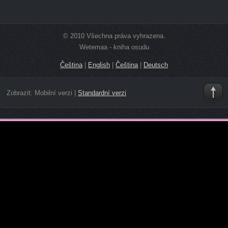
© 2010 Všechna práva vyhrazena.
Wetemaa - kniha osudu
Čeština
|
English
|
Čeština
|
Deutsch
Zobrazit:
Mobilní verzi
|
Standardní verzi