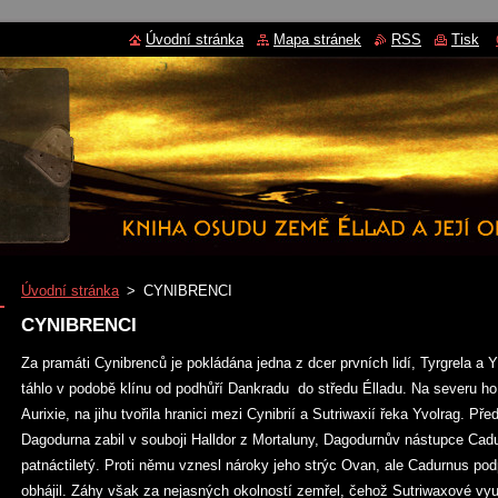
Úvodní stránka
Mapa stránek
RSS
Tisk
Úvodní stránka
>
CYNIBRENCI
CYNIBRENCI
Za pramáti Cynibrenců je pokládána jedna z dcer prvních lidí, Tyrgrela a 
táhlo v podobě klínu od podhůří Dankradu do středu Élladu. Na severu ho
Aurixie, na jihu tvořila hranici mezi Cynibrií a Sutriwaxií řeka Yvolrag. P
Dagodurna zabil v souboji Halldor z Mortaluny, Dagodurnův nástupce Cadu
patnáctiletý. Proti němu vznesl nároky jeho strýc Ovan, ale Cadurnus po
obhájil. Záhy však za nejasných okolností zemřel, čehož Sutriwaxové využil