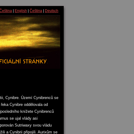
Čeština
|
English
|
Čeština
|
Deutsch
Ytii, Cynibre. Území Cynibrenců se
 řeka Cynibre oddělovala od
ředposledního knížete Cynibrenců
rnus se ujal vlády asi
dporován Sutriwaxy svou vládu
i a Cynibrii připojili. Aurixům se