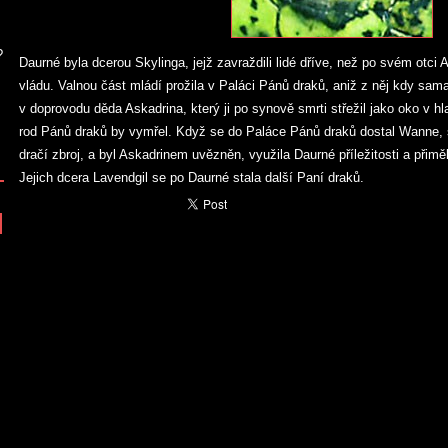
?
Daurné byla dcerou Skylinga, jejž zavraždili lidé dříve, než po svém otci
vládu. Valnou část mládí prožila v Paláci Pánů draků, aniž z něj kdy sama
v doprovodu děda Askadrina, který ji po synově smrti střežil jako oko v hl
rod Pánů draků by vymřel. Když se do Paláce Pánů draků dostal Wanne, sy
dračí zbroj, a byl Askadrinem uvězněn, využila Daurné příležitosti a přimě
Jejich dcera Lavendgil se po Daurné stala další Paní draků.