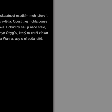
 Askadrinovi mladším mohl převzít
 vylétla. Opustit jej mohla pouze
avě. Pokud by se i jí něco stalo,
n Orlygův, který tu chtěl získat
la Wanna, aby s ní počal dítě.