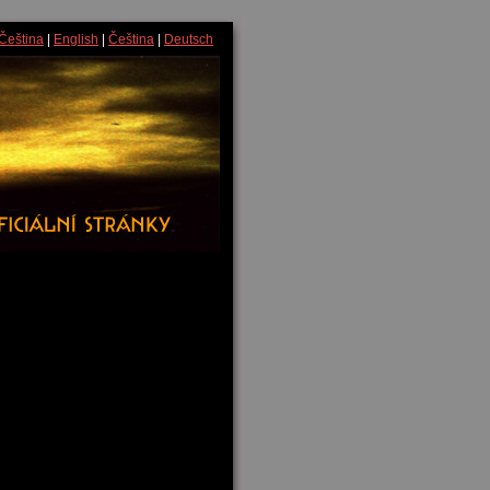
Čeština
|
English
|
Čeština
|
Deutsch