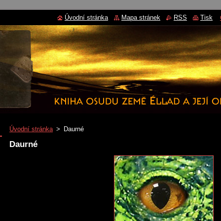
Úvodní stránka
Mapa stránek
RSS
Tisk
Úvodní stránka
>
Daurné
Daurné