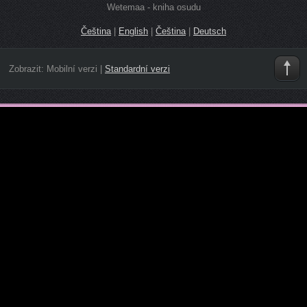
Wetemaa - kniha osudu
Čeština
|
English
|
Čeština
|
Deutsch
Zobrazit:
Mobilní verzi
|
Standardní verzi