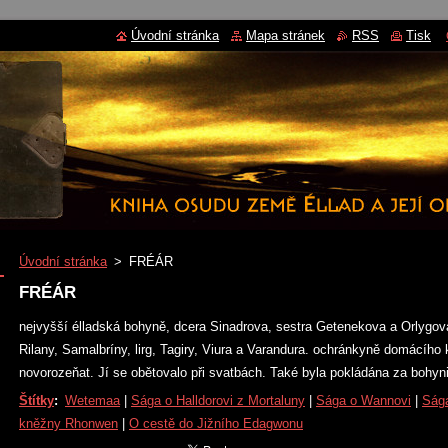
Úvodní stránka
Mapa stránek
RSS
Tisk
Úvodní stránka
>
FRÉÁR
FRÉÁR
nejvyšší élladská bohyně, dcera Sinadrova, sestra Getenekova a Orlygo
Rilany, Samalbríny, lirg, Tagiry, Viura a Varandura. ochránkyně domácího k
novorozeňat. Jí se obětovalo při svatbách. Také byla pokládána za bohy
Štítky
:
Wetemaa
|
Sága o Halldorovi z Mortaluny
|
Sága o Wannovi
|
Sága
kněžny Rhonwen
|
O cestě do Jižního Edagwonu