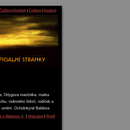
Čeština
|
English
|
Čeština
|
Deutsch
va, Orlygova manželka, matka
rbu, rodinného štěstí, rodiček a
ni umění. Ochránkyně Baldova
 o Wannovi II.
|
Hrútvang
|
Rytíři