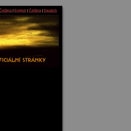
Čeština
|
English
|
Čeština
|
Deutsch