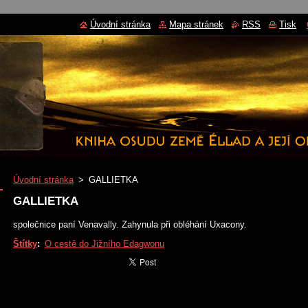
Úvodní stránka
Mapa stránek
RSS
Tisk
Úvodní stránka
>
GALLIETKA
GALLIETKA
společnice paní Venavally. Zahynula při obléhání Uxacony.
Štítky
:
O cestě do Jižního Edagwonu