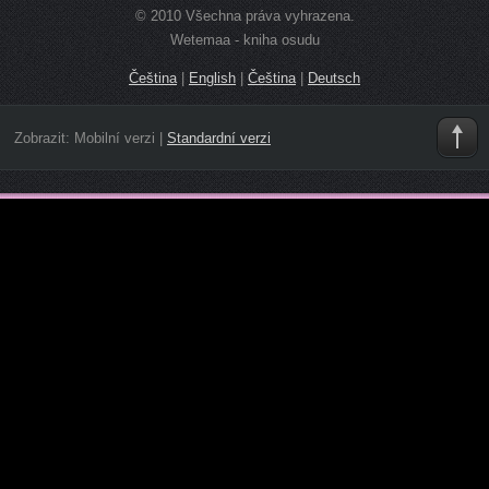
© 2010 Všechna práva vyhrazena.
Wetemaa - kniha osudu
Čeština
|
English
|
Čeština
|
Deutsch
Zobrazit:
Mobilní verzi
|
Standardní verzi