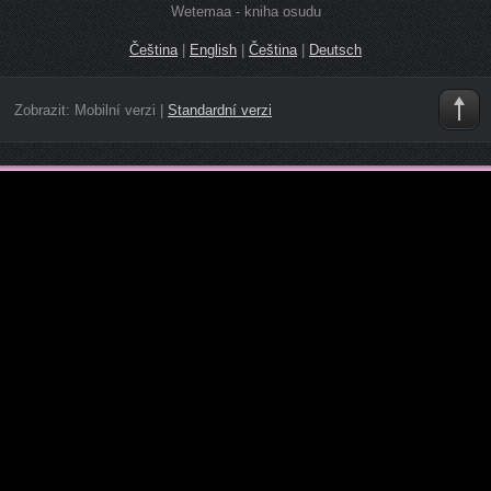
Wetemaa - kniha osudu
Čeština
|
English
|
Čeština
|
Deutsch
Zobrazit:
Mobilní verzi
|
Standardní verzi