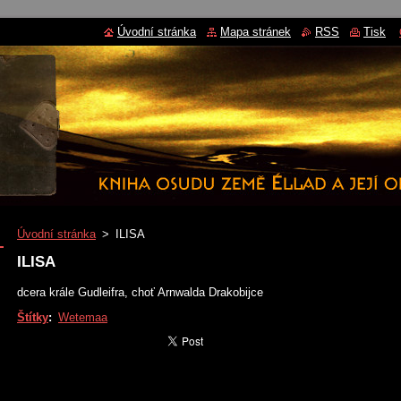
Úvodní stránka
Mapa stránek
RSS
Tisk
Úvodní stránka
>
ILISA
ILISA
dcera krále Gudleifra, choť Arnwalda Drakobijce
Štítky
:
Wetemaa