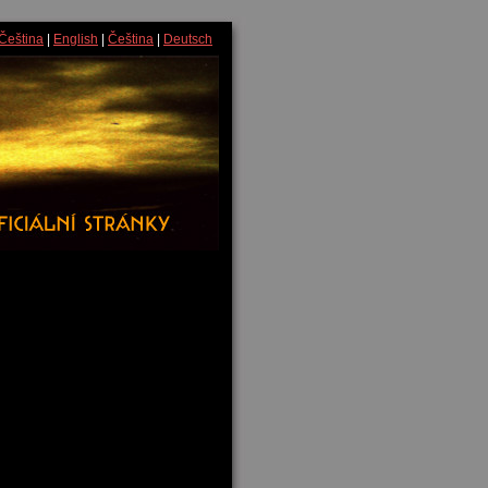
Čeština
|
English
|
Čeština
|
Deutsch