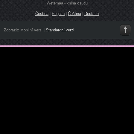
Wetemaa - kniha osudu
Čeština
|
English
|
Čeština
|
Deutsch
Zobrazit:
Mobilní verzi
|
Standardní verzi