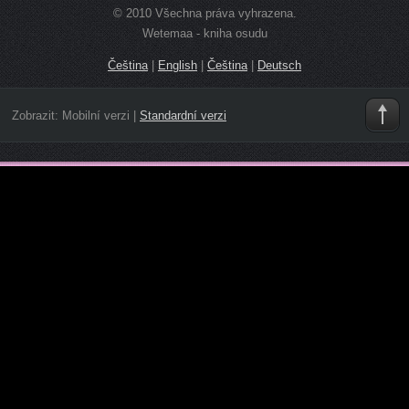
© 2010 Všechna práva vyhrazena.
Wetemaa - kniha osudu
Čeština
|
English
|
Čeština
|
Deutsch
Zobrazit:
Mobilní verzi
|
Standardní verzi